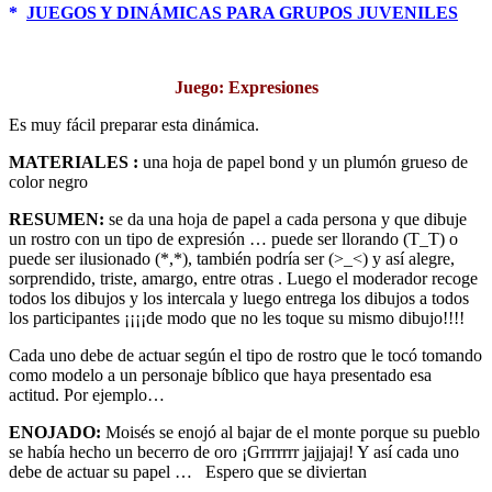
*
JUEGOS Y DINÁMICAS PARA GRUPOS JUVENILES
Juego: Expresiones
Es muy fácil preparar esta dinámica.
MATERIALES :
una hoja de papel bond y un plumón grueso de
color negro
RESUMEN:
se da una hoja de papel a cada persona y que dibuje
un rostro con un tipo de expresión … puede ser llorando (T_T) o
puede ser ilusionado (*,*), también podría ser (>_<) y así alegre,
sorprendido, triste, amargo, entre otras . Luego el moderador recoge
todos los dibujos y los intercala y luego entrega los dibujos a todos
los participantes ¡¡¡¡de modo que no les toque su mismo dibujo!!!!
Cada uno debe de actuar según el tipo de rostro que le tocó tomando
como modelo a un personaje bíblico que haya presentado esa
actitud. Por ejemplo…
ENOJADO:
Moisés se enojó al bajar de el monte porque su pueblo
se había hecho un becerro de oro ¡Grrrrrrr jajjajaj! Y así cada uno
debe de actuar su papel … Espero que se diviertan