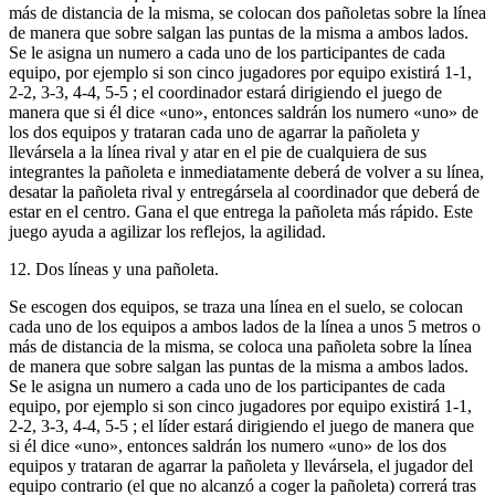
más de distancia de la misma, se colocan dos pañoletas sobre la línea
de manera que sobre salgan las puntas de la misma a ambos lados.
Se le asigna un numero a cada uno de los participantes de cada
equipo, por ejemplo si son cinco jugadores por equipo existirá 1-1,
2-2, 3-3, 4-4, 5-5 ; el coordinador estará dirigiendo el juego de
manera que si él dice «uno», entonces saldrán los numero «uno» de
los dos equipos y trataran cada uno de agarrar la pañoleta y
llevársela a la línea rival y atar en el pie de cualquiera de sus
integrantes la pañoleta e inmediatamente deberá de volver a su línea,
desatar la pañoleta rival y entregársela al coordinador que deberá de
estar en el centro. Gana el que entrega la pañoleta más rápido. Este
juego ayuda a agilizar los reflejos, la agilidad.
12. Dos líneas y una pañoleta.
Se escogen dos equipos, se traza una línea en el suelo, se colocan
cada uno de los equipos a ambos lados de la línea a unos 5 metros o
más de distancia de la misma, se coloca una pañoleta sobre la línea
de manera que sobre salgan las puntas de la misma a ambos lados.
Se le asigna un numero a cada uno de los participantes de cada
equipo, por ejemplo si son cinco jugadores por equipo existirá 1-1,
2-2, 3-3, 4-4, 5-5 ; el líder estará dirigiendo el juego de manera que
si él dice «uno», entonces saldrán los numero «uno» de los dos
equipos y trataran de agarrar la pañoleta y llevársela, el jugador del
equipo contrario (el que no alcanzó a coger la pañoleta) correrá tras