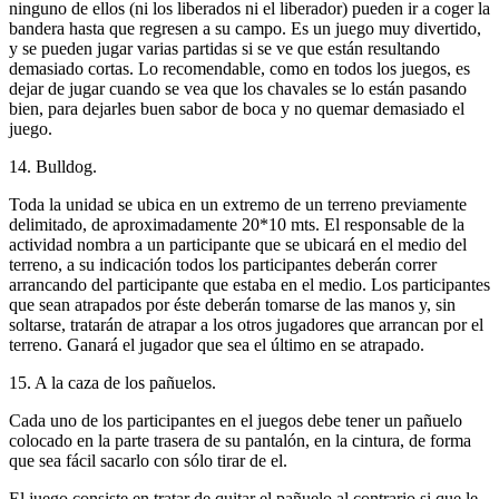
ninguno de ellos (ni los liberados ni el liberador) pueden ir a coger la
bandera hasta que regresen a su campo. Es un juego muy divertido,
y se pueden jugar varias partidas si se ve que están resultando
demasiado cortas. Lo recomendable, como en todos los juegos, es
dejar de jugar cuando se vea que los chavales se lo están pasando
bien, para dejarles buen sabor de boca y no quemar demasiado el
juego.
14. Bulldog.
Toda la unidad se ubica en un extremo de un terreno previamente
delimitado, de aproximadamente 20*10 mts. El responsable de la
actividad nombra a un participante que se ubicará en el medio del
terreno, a su indicación todos los participantes deberán correr
arrancando del participante que estaba en el medio. Los participantes
que sean atrapados por éste deberán tomarse de las manos y, sin
soltarse, tratarán de atrapar a los otros jugadores que arrancan por el
terreno. Ganará el jugador que sea el último en se atrapado.
15. A la caza de los pañuelos.
Cada uno de los participantes en el juegos debe tener un pañuelo
colocado en la parte trasera de su pantalón, en la cintura, de forma
que sea fácil sacarlo con sólo tirar de el.
El juego consiste en tratar de quitar el pañuelo al contrario si que le