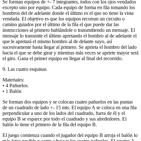
Se forman equipos de +- 7 integrantes, todos con los ojos vendados
excepto uno por equipo. Cada equipo de forma en fila tomando los
hombros del de adelante donde el último es el que no tiene la vista
vendada. El objetivo es que los equipos recorran un circuito o
camino guiados por el último de la fila el que puede dar las
instrucciones al primero hablándole o transmitiendo un mensaje. El
mensaje lo transmite el último apretando el hombro al de adelante el
que le apretará el mismo hombro al de delante suyo, así
sucesivamente hasta llegar al primero. Se aprieta el hombro del lado
hacia el que se debe girar y mientras más veces se apriete mayor será
el giro. Gana el primer equipo en llegar al final del recorrido.
9. Las cuatro esquinas
Materiales:
• 4 Pañuelos.
• 1 Balón
Se forman dos equipos y se colocan cuatro pañuelos en las puntas
de un cuadrado de lado +- 15 mts. El equipo A se coloca en una fila
perpendicular a uno de los lados del cuadrado, fuera de él y el
equipo B se esparce por todo el cuadrado y sus alrededores. El
balón lo tiene el primero de la fila del equipo B.
El juego comienza cuando el jugador del equipo B arroja el balón lo
más lejos posible y corre a buscar los cuatro pañuelos. El equipo A