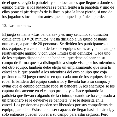
de el que sí cogió la pañoleta y si lo toca antes que llegue a donde su
equipo pierde, si los jugadores se paran frente a la pañoleta y uno de
ellos pone el pie después de la línea o pisa la línea pierde, si uno de
los jugadores toca al otro antes que el toque la pañoleta pierde.
13. Las banderas.
El juego se llama «Las banderas» y es muy sencillo, su duración
oscila entre 10 y 20 minutos, y esta dirigido a un grupo bastante
numeroso, a partir de 20 personas. Se dividen los participantes en
dos equipos, y a cada uno de los dos equipos se les asigna un campo
relativamente amplio, y con unos limites bien definidos. Cada uno
de los equipos dispone de una bandera, que debe colocar en su
campo de forma que sea distinguible a simple vista por los miembros
del otro equipo, también debe elegir un emplazamiento que será la
cárcel en la que pondrá a los miembros del otro equipo que coja
prisioneros. El juego consiste en que cada uno de los equipos debe
robar la bandera del equipo contrario, y llevarla hasta su campo, y
evitar que el equipo contrario robe su bandera. A los enemigos se los
captura únicamente en el campo propio, y se hace quitando la
pañoleta que llevan colgando de la cintura, cuando se ha capturado a
un prisionero se le devuelve se pañoleta, y se le deposita en la
cárcel. Los prisioneros pueden ser liberados por sus compañeros de
equipo, para ello. Estos deben ser capaces de llegar hasta la cárcel, y
solo entonces pueden volver a su campo para estar seguros. Pero