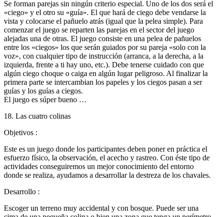
Se forman parejas sin ningún criterio especial. Uno de los dos será el
«ciego» y el otro su «guía». El que hará de ciego debe vendarse la
vista y colocarse el pañuelo atrás (igual que la pelea simple). Para
comenzar el juego se reparten las parejas en el sector del juego
alejadas una de otras. El juego consiste en una pelea de pañuelos
entre los «ciegos» los que serán guiados por su pareja «solo con la
voz», con cualquier tipo de instrucción (arranca, a la derecha, a la
izquierda, frente a ti hay uno, etc.). Debe tenerse cuidado con que
algún ciego choque o caiga en algún lugar peligroso. Al finalizar la
primera parte se intercambian los papeles y los ciegos pasan a ser
guías y los guías a ciegos.
El juego es súper bueno …
18. Las cuatro colinas
Objetivos :
Este es un juego donde los participantes deben poner en práctica el
esfuerzo físico, la observación, el acecho y rastreo. Con éste tipo de
actividades conseguiremos un mejor conocimiento del entorno
donde se realiza, ayudamos a desarrollar la destreza de los chavales.
Desarrollo :
Escoger un terreno muy accidental y con bosque. Puede ser una
cima de una pequeña colina o bien una zona que tenga un perímetro