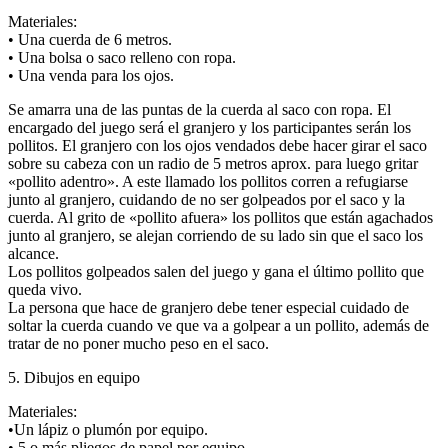
Materiales:
• Una cuerda de 6 metros.
• Una bolsa o saco relleno con ropa.
• Una venda para los ojos.
Se amarra una de las puntas de la cuerda al saco con ropa. El
encargado del juego será el granjero y los participantes serán los
pollitos. El granjero con los ojos vendados debe hacer girar el saco
sobre su cabeza con un radio de 5 metros aprox. para luego gritar
«pollito adentro». A este llamado los pollitos corren a refugiarse
junto al granjero, cuidando de no ser golpeados por el saco y la
cuerda. Al grito de «pollito afuera» los pollitos que están agachados
junto al granjero, se alejan corriendo de su lado sin que el saco los
alcance.
Los pollitos golpeados salen del juego y gana el último pollito que
queda vivo.
La persona que hace de granjero debe tener especial cuidado de
soltar la cuerda cuando ve que va a golpear a un pollito, además de
tratar de no poner mucho peso en el saco.
5. Dibujos en equipo
Materiales:
•Un lápiz o plumón por equipo.
• 5 o más pliegos de papel por equipo.