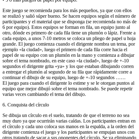
Este juego se recomienda para los más pequeños, ya que con ellos
se realizó y salió súper bueno. Se hacen equipos según el número de
participantes y el material que se disponga (se recomienda no más de
6 por equipo). Estos equipos se forman en fila, un equipo junto al
otro, dónde es primero de cada fila tiene un plumón o lápiz. Frente a
cada equipo, a unos 7-10 metros se coloca un pliego de papel u hoja
grande. El juego comienza cuando el dirigente nombra un tema, por
ejemplo «la ciudad», luego el primero de cada fila corre hacia el
papel de su equipo con un plumón en la mano y comienza a dibujar
sobre el tema nombrado, en este caso «la ciudad», luego de +-10
segundos el dirigente grita «ya» y los que estaban dibujando corren
a entregar el plumón al segundo de su fila que rápidamente corre a
continuar el dibujo de su equipo, luego de +-10 segundos ……
El juego para cuando el dirigente lo estime y se le otorgan puntos al
equipo que mejor dibujó sobre el tema nombrado. Se puede repetir
varias veces cambiando el tema del dibujo.
6. Conquista del círculo
Se dibuja un círculo en el suelo, tratando de que el terreno no sea
muy duro ya que ocurrirán varias caídas. Los participantes entran en
el círculo y cada uno coloca sus manos en la espalda, a la orden del
dirigente comienza el juego y los participantes se empujan unos con
otros tratando de sacar a sus oponentes del círculo. Se va eliminando