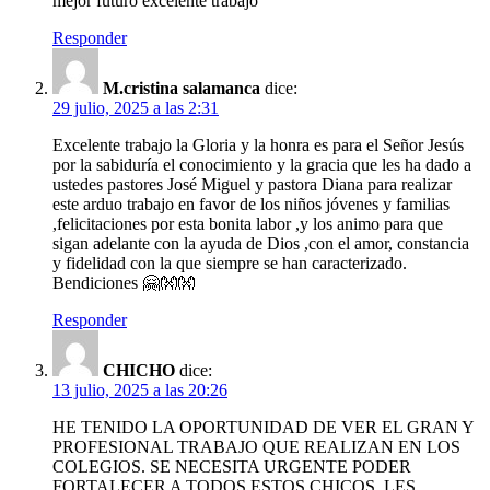
mejor futuro excelente trabajo
Responder
M.cristina salamanca
dice:
29 julio, 2025 a las 2:31
Excelente trabajo la Gloria y la honra es para el Señor Jesús
por la sabiduría el conocimiento y la gracia que les ha dado a
ustedes pastores José Miguel y pastora Diana para realizar
este arduo trabajo en favor de los niños jóvenes y familias
,felicitaciones por esta bonita labor ,y los animo para que
sigan adelante con la ayuda de Dios ,con el amor, constancia
y fidelidad con la que siempre se han caracterizado.
Bendiciones 🤗👐👐
Responder
CHICHO
dice:
13 julio, 2025 a las 20:26
HE TENIDO LA OPORTUNIDAD DE VER EL GRAN Y
PROFESIONAL TRABAJO QUE REALIZAN EN LOS
COLEGIOS. SE NECESITA URGENTE PODER
FORTALECER A TODOS ESTOS CHICOS, LES