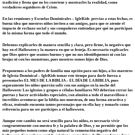
tradición y fiesta que no les conviene y mostrarles la realidad, como
verdaderos seguidores de Cristo.
En las reuniones y Escuelas Dominicales – IgleKids previas a estas fechas, es
buena idea que nuestros niños inviten a sus amigos, para que se atenúe el
impacto de rechazo social y sus compañeros entiendan por qué no participan
de la misma forma que todo el mundo.
Debemos explicarles de manera sencilla y clara, pero firme, lo negativo que
hay en el Halloween y la manera en que se festeja. Es necesario explicarles
que Dios quiere que seamos buenos y que no nos identifiquemos ni con las
brujas ni con los monstruos, pues nosotros somos hijos de Dios.
Proponemos a los padres de familia una opción para sus hijos, a los maestros
de Iglesia Dominical – IgleKids tomar este tiempo para darle fuerza a
presentarles EL MES DE LA BIBLIA – EL DÍA DE LA BIBLIA, pues
seguramente los niños querrán salir con sus amigos en la noche del
Halloween: Las iglesias y grupos o células familiares NO deberían cerrar las
puertas y hacer actividades especiales, con alusión a todo el maravilloso e
increibles aventuras que la biblia nos muestran, de una forma atractiva y
eficaz, teniendo encuenta tantos personajes que en ella hay y tomarlo como
referencia para no ser participes a el hallowwen.
Aunque este cambio no será sencillo para los niños, es necesario vivir
congruentemente con nuestra fe y la palabra de Dios, y no permitir que los
más pequeños tomen como algo natural la connotación negativa del