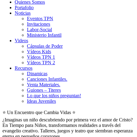
Quienes Somos
Portafolio
Noticias
Eventos TPN
Invitaciones
Labor-Social
Ministerio Infantil
Videos
Cápsulas de Poder
Vídeos Kids
Vídeos TPN 1
Vídeos TPN 2
Recursos
Dinamicas
Canciones Infantiles.
Venta Materiales.
Guiones – Titeres
Lo que los niños preguntan!
Ideas Juveniles
⭐​ Un Encuentro que Cambia Vidas ⭐​
¿Imaginas un niño descubriendo por primera vez el amor de Cristo?
En Tiempo para Niños, transformamos realidades a través del
evangelio creativo. Talleres, juegos y teatro que siembran esperanza
eterna en pequeños corazones.